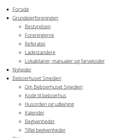
Forside
Grundejerforeningen
Bestyrelsen
Foreningerne
Home
Referater
Arrangement
Oppyntning til 3/5
Ladestandere
Lokalplaner, manualer og farvekoder
Oppyntning til 3/5
Nyheder
Beboerhuset Smedjen
Om Beboerhuset Smedjen
Kode til beboerhus
Hvornår
Husorden og udlejning
Kalender
Begivenheder
02/05/2025 - 03/05/2025
Tilføj begivenheder
10:00