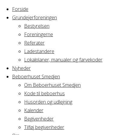
Forside
Grundejerforeningen
Bestyrelsen
Foreningerne
Home
Arrangement
Referater
Øve AV2
Ladestandere
Øve
Lokalplaner, manualer og farvekoder
Nyheder
Beboerhuset Smedjen
AV2
Om Beboerhuset Smedjen
Kode til beboerhus
Husorden og udlejning
Kalender
Hvornår
Begivenheder
Tilføj begivenheder