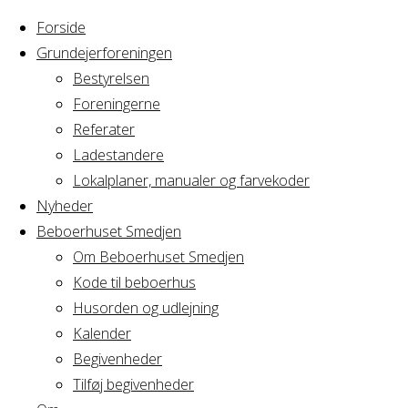
Forside
Grundejerforeningen
Bestyrelsen
Foreningerne
Home
Arrangement
Referater
Ny By møde -
Ladestandere
Ny By
evaluering af
Lokalplaner, manualer og farvekoder
forløb
Nyheder
Beboerhuset Smedjen
møde
Om Beboerhuset Smedjen
Kode til beboerhus
-
Husorden og udlejning
Kalender
Begivenheder
evaluering
Tilføj begivenheder