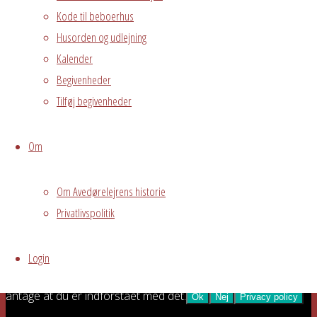
Kode til beboerhus
Husorden og udlejning
Privat
Kalender
arrangement
Begivenheder
Grundejerforeningen
Tilføj begivenheder
Oversigt
Avedørelejren •
Avedørelejren •
Registrer
Om
Østre Messegade 5 •
Log ind
2650 Hvidovre •
Om Avedørelejrens historie
grundejerforeningen@avedorelejren.dk
Privatlivspolitik
Vi anvender cookies for at
Powered by
Fluida
&
WordPress.
sikre at vi giver dig den bedst mulige oplevelse af vores
Login
website. Hvis du fortsætter med at bruge dette site vil vi
antage at du er indforstået med det.
Ok
Nej
Privacy policy