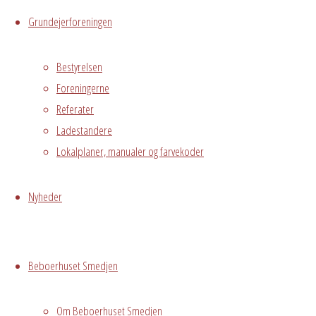
Kalender
Grundejerforeningen
iCalendar
Office
365
Outlook
Live
Bestyrelsen
Foreningerne
Referater
Hvor
Ladestandere
Lokalplaner, manualer og farvekoder
1. sal
Nyheder
Østre
Messegade 5,
Hvidovre, 2650
Beboerhuset Smedjen
Begivenhedstype
Om Beboerhuset Smedjen