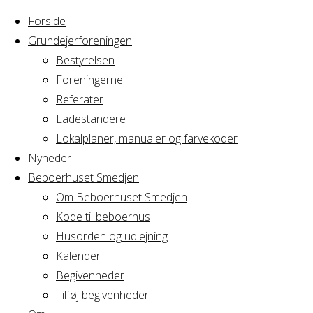
Forside
Grundejerforeningen
Bestyrelsen
Foreningerne
Home
Referater
Arrangement
Nonfirmation/konfirmation
Ladestandere
Lokalplaner, manualer og farvekoder
Nonfirmation/konf
Nyheder
Beboerhuset Smedjen
Om Beboerhuset Smedjen
Kode til beboerhus
Hvornår
Husorden og udlejning
Kalender
Begivenheder
08/06/2019 - 09/06/2019
Tilføj begivenheder
Hele dagen