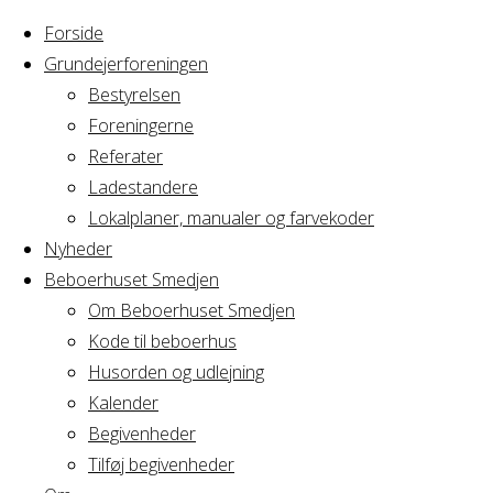
Forside
Grundejerforeningen
Bestyrelsen
Foreningerne
Home
Arrangement
Referater
Navngivningsfest
Ladestandere
Navngivningsfe
Lokalplaner, manualer og farvekoder
Nyheder
Beboerhuset Smedjen
Om Beboerhuset Smedjen
Hvornår
Kode til beboerhus
Husorden og udlejning
Kalender
Begivenheder
16/08/2020
Tilføj begivenheder
10:00 - 20:00