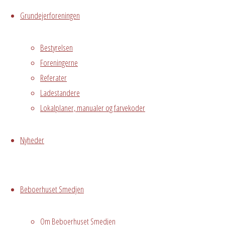
Hvidovre, DK,
Grundejerforeningen
2650
Bestyrelsen
Begivenhedstype
Foreningerne
Referater
Ladestandere
Privat
Lokalplaner, manualer og farvekoder
arrangement
Navngivningsfest
Nyheder
Grundejerforeningen
Oversigt
Avedørelejren •
Beboerhuset Smedjen
Avedørelejren •
Registrer
Østre Messegade 5 •
Log ind
2650 Hvidovre •
Om Beboerhuset Smedjen