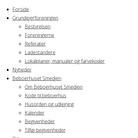
Forside
Grundejerforeningen
Bestyrelsen
Foreningerne
Home
Arrangement
Referater
Musik Dorthe
Ladestandere
Musik
Lokalplaner, manualer og farvekoder
Nyheder
Beboerhuset Smedjen
Dorthe
Om Beboerhuset Smedjen
Kode til beboerhus
Husorden og udlejning
Kalender
Hvornår
Begivenheder
Tilføj begivenheder