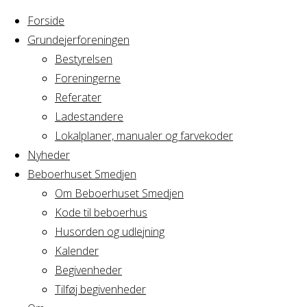
Forside
Grundejerforeningen
Bestyrelsen
Foreningerne
Referater
Ladestandere
Lokalplaner, manualer og farvekoder
Nyheder
Beboerhuset Smedjen
Om Beboerhuset Smedjen
Kode til beboerhus
Husorden og udlejning
Home
Arrangement
Mindfulness
Kalender
Begivenheder
Tilføj begivenheder
Mindfulness