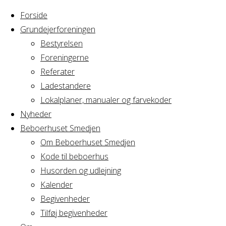
Forside
Grundejerforeningen
Bestyrelsen
Foreningerne
Home
Referater
Arrangement
Messegaarden Bestyrelsesmøde
Ladestandere
Lokalplaner, manualer og farvekoder
Messegaarden Bes
Nyheder
Beboerhuset Smedjen
Om Beboerhuset Smedjen
Kode til beboerhus
Hvornår
Husorden og udlejning
Kalender
Begivenheder
28/10/2021
Tilføj begivenheder
19:00 - 21:00