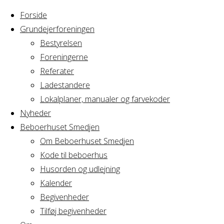
Forside
Grundejerforeningen
Bestyrelsen
Foreningerne
Home
Referater
Arrangement
Lone Undervisning
Ladestandere
Lokalplaner, manualer og farvekoder
Lone Undervisning
Nyheder
Beboerhuset Smedjen
Om Beboerhuset Smedjen
Kode til beboerhus
Hvornår
Husorden og udlejning
Kalender
Begivenheder
14/06/2022
Tilføj begivenheder
10:00 - 12:00