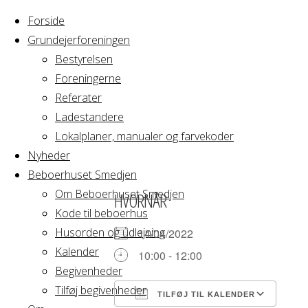
Forside
Grundejerforeningen
Bestyrelsen
Foreningerne
Home
Arrangement
Referater
Lone
Ladestandere
Lone
Lokalplaner, manualer og farvekoder
Nyheder
Beboerhuset Smedjen
Om Beboerhuset Smedjen
HVORNÅR
Kode til beboerhus
Husorden og udlejning
14/04/2022
Kalender
10:00 - 12:00
Begivenheder
Tilføj begivenheder
TILFØJ TIL KALENDER