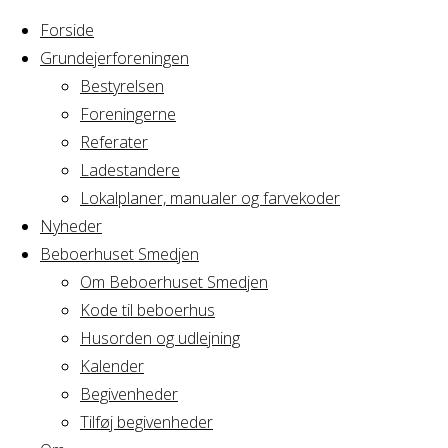
Forside
Grundejerforeningen
Bestyrelsen
Foreningerne
Home
Arrangement
Referater
Lone
Ladestandere
Lone
Lokalplaner, manualer og farvekoder
Nyheder
Beboerhuset Smedjen
Om Beboerhuset Smedjen
Hvornår
Kode til beboerhus
Husorden og udlejning
Kalender
Begivenheder
19/05/2022
Tilføj begivenheder
10:00 - 12:00