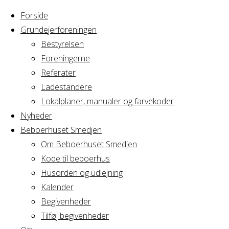
Forside
Grundejerforeningen
Bestyrelsen
Foreningerne
Home
Arrangement
Referater
Lokalplan
Ladestandere
Lokalplan
Lokalplaner, manualer og farvekoder
Nyheder
Beboerhuset Smedjen
Om Beboerhuset Smedjen
Hvornår
Kode til beboerhus
Husorden og udlejning
Kalender
Begivenheder
06/06/2018
Tilføj begivenheder
19:00 - 21:15