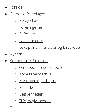
Forside
Grundejerforeningen
Bestyrelsen
Foreningerne
Home
Arrangement
Referater
Lokalplan
Ladestandere
Lokalplan
gruppemøde
Lokalplaner, manualer og farvekoder
Nyheder
Beboerhuset Smedjen
gruppemøde
Om Beboerhuset Smedjen
Kode til beboerhus
Husorden og udlejning
Kalender
Hvornår
Begivenheder
Tilføj begivenheder