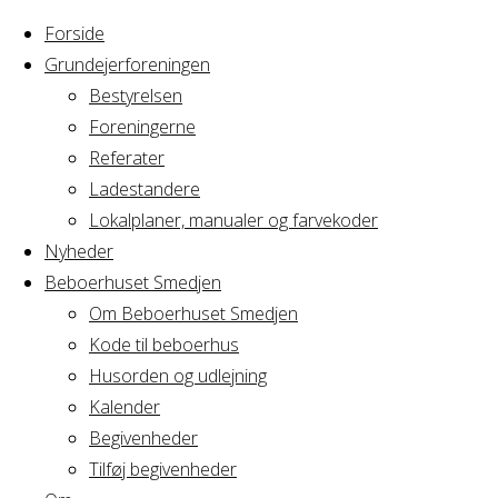
Forside
Grundejerforeningen
Bestyrelsen
Foreningerne
Referater
Ladestandere
Lokalplaner, manualer og farvekoder
Nyheder
Beboerhuset Smedjen
Om Beboerhuset Smedjen
Kode til beboerhus
Husorden og udlejning
Home
Arrangement
Lav din egen julekrans
Kalender
Begivenheder
Tilføj begivenheder
Lav din egen julek