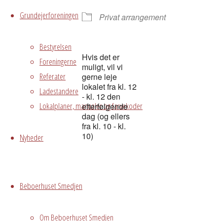
Grundejerforeningen
Privat arrangement
Bestyrelsen
Hvis det er
Foreningerne
muligt, vil vi
Referater
gerne leje
lokalet fra kl. 12
Ladestandere
- kl. 12 den
Lokalplaner, manualer og farvekoder
efterfølgende
dag (og ellers
fra kl. 10 - kl.
10)
Nyheder
Grundejerforeningen
Oversigt
Avedørelejren •
Beboerhuset Smedjen
Avedørelejren •
Registrer
Østre Messegade 5 •
Log ind
2650 Hvidovre •
Om Beboerhuset Smedjen