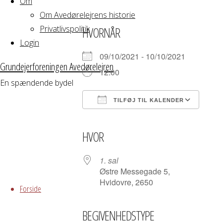
Om
Om Avedørelejrens historie
Privatlivspolitik
HVORNÅR
Login
09/10/2021 - 10/10/2021
Grundejerforeningen Avedørelejren
12:00
En spændende bydel
TILFØJ TIL KALENDER
Download ICS
Google Kalender
iCalendar
Office 365
Outloo
HVOR
1. sal
Skip
Østre Messegade 5,
Hvidovre, 2650
to
Forside
content
BEGIVENHEDSTYPE