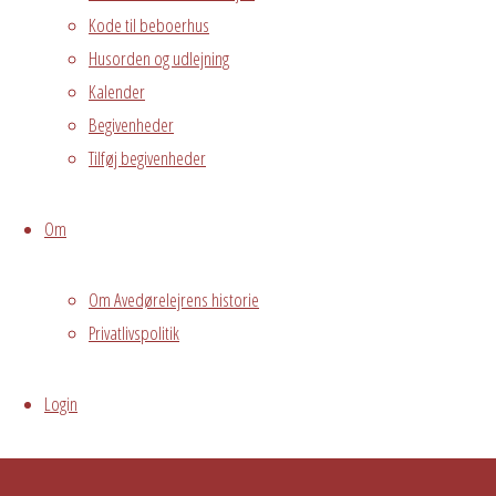
Kode til beboerhus
grundejerforeningen@avedorelejren.dk
Husorden og udlejning
Powered by
Fluida
&
WordPress.
Kalender
Begivenheder
Tilføj begivenheder
Om
Om Avedørelejrens historie
Privatlivspolitik
Login