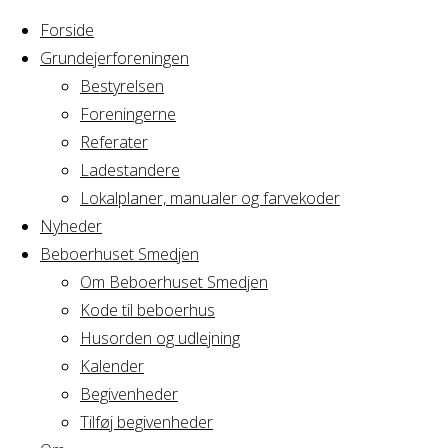
Forside
Grundejerforeningen
Bestyrelsen
Foreningerne
Referater
Ladestandere
Lokalplaner, manualer og farvekoder
Nyheder
Beboerhuset Smedjen
Om Beboerhuset Smedjen
Kode til beboerhus
Husorden og udlejning
Home
Arrangement
Kalender
Konfirmationsfest
Begivenheder
Konfirmationsfe
Tilføj begivenheder