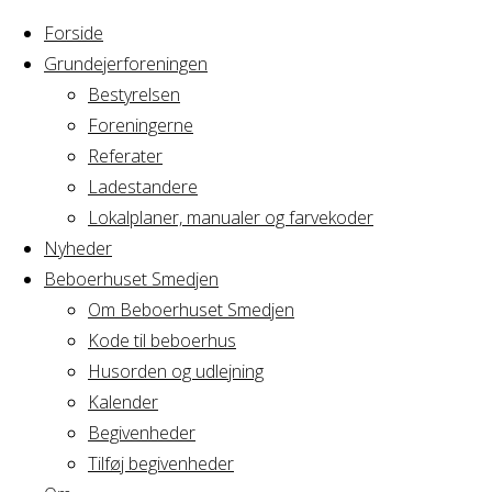
Forside
Grundejerforeningen
Bestyrelsen
Foreningerne
Home
Referater
Arrangement
Kjeld T. Pedersen
Ladestandere
Lokalplaner, manualer og farvekoder
Kjeld T. Pedersen
Nyheder
Beboerhuset Smedjen
Om Beboerhuset Smedjen
Kode til beboerhus
Hvornår
Husorden og udlejning
Kalender
Begivenheder
26/12/2018 - 27/12/2018
Tilføj begivenheder
10:00