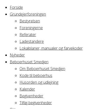
Forside
Grundejerforeningen
Bestyrelsen
Foreningerne
Home
Arrangement
Referater
Infomøde om
Ladestandere
Infomøde
Lokalplan 469 i
Lokalplaner, manualer og farvekoder
Auditoriet
Nyheder
Beboerhuset Smedjen
om
Om Beboerhuset Smedjen
Kode til beboerhus
Lokalplan
Husorden og udlejning
Kalender
Begivenheder
469 i
Tilføj begivenheder