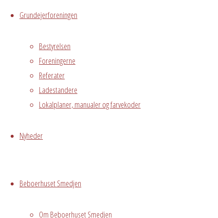
Live
Grundejerforeningen
Hvor
Bestyrelsen
Foreningerne
Referater
Ladestandere
Mødelokale
Pejsestuen
Lokalplaner, manualer og farvekoder
Østre
Messegade 5,
Nyheder
Avedørelejren,
Hvidovre, DK,
2650
Beboerhuset Smedjen
Infomøde om
Lokalplan 469 i
Om Beboerhuset Smedjen