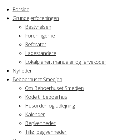
Forside
Grundejerforeningen
Bestyrelsen
Foreningerne
Home
Arrangement
Referater
Hovedporten -
Ladestandere
Hovedporten
Morten Bech
Lokalplaner, manualer og farvekoder
Nyheder
Beboerhuset Smedjen
-
Om Beboerhuset Smedjen
Kode til beboerhus
Morten
Husorden og udlejning
Kalender
Begivenheder
Bech
Tilføj begivenheder