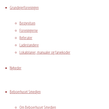
Hvor
Grundejerforeningen
Bestyrelsen
Stuen
Foreningerne
Østre
Referater
Messegade 5,
Ladestandere
Avedørelejren,
Lokalplaner, manualer og farvekoder
Hvidovre, DK,
2650
Nyheder
Begivenhedstype
Beboerhuset Smedjen
Privat
Om Beboerhuset Smedjen