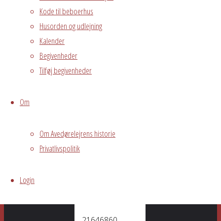
arrangement
Kode til beboerhus
Vil gerne holde
Husorden og udlejning
møde med en
Kalender
mindre gruppe,
Begivenheder
som indsamler
Tilføj begivenheder
til børn med
kritiske
Om
sygdomme -
Team Rynkeby.
Om Avedørelejrens historie
Privatlivspolitik
Morten Bech
Login
Hovedporten
3G
21646860