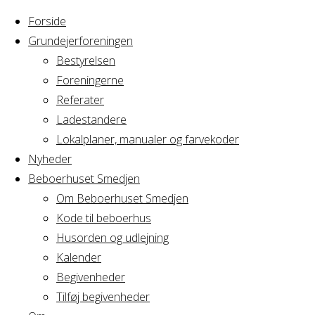
Forside
Grundejerforeningen
Bestyrelsen
Foreningerne
Home
Referater
Arrangement
Henriette Fødselsdag - privat
Ladestandere
Lokalplaner, manualer og farvekoder
Henriette Fødselsd
Nyheder
Beboerhuset Smedjen
Om Beboerhuset Smedjen
Kode til beboerhus
Hvornår
Husorden og udlejning
Kalender
Begivenheder
01/04/2022 - 03/04/2022
Tilføj begivenheder
18:00 - 14:00