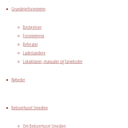
Grundejerforeningen
Stuen
Østre
Bestyrelsen
Messegade 5,
Foreningerne
Avedørelejren,
Hvidovre, DK,
Referater
2650
Ladestandere
Lokalplaner, manualer og farvekoder
Hektors 2 års
fødselsdag -
Nyheder
familiefest
Grundejerforeningen
Oversigt
Avedørelejren •
Beboerhuset Smedjen
Avedørelejren •
Registrer
Østre Messegade 5 •
Log ind
2650 Hvidovre •
Om Beboerhuset Smedjen