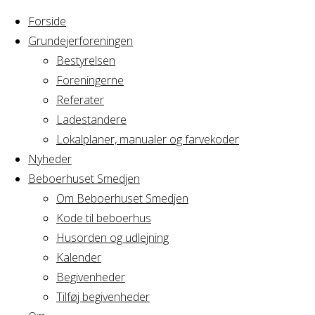
Forside
Grundejerforeningen
Bestyrelsen
Foreningerne
Home
Arrangement
Referater
Hektors 2 års
Ladestandere
Hektors
fødselsdag
Lokalplaner, manualer og farvekoder
Nyheder
Beboerhuset Smedjen
2 års
Om Beboerhuset Smedjen
Kode til beboerhus
fødselsdag
Husorden og udlejning
Kalender
Begivenheder
Tilføj begivenheder