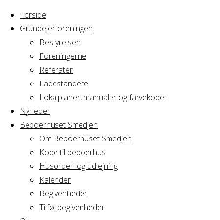
Forside
Grundejerforeningen
Bestyrelsen
Foreningerne
Home
Arrangement
Referater
GRAVL OGF
Ladestandere
GRAVL
efter
Lokalplaner, manualer og farvekoder
fællesmøde og
Nyheder
spisning i
Beboerhuset Smedjen
OGF
Bataillionen
Om Beboerhuset Smedjen
Kode til beboerhus
efter
Husorden og udlejning
Kalender
Begivenheder
fællesmøde
Tilføj begivenheder