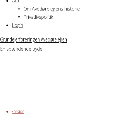
Om
Om Avedørelejrens historie
og
Privatlivspolitik
Login
spisning
Grundejerforeningen Avedørelejren
En spændende bydel
i
Bataillionen
Skip
Hvornår
to
Forside
content