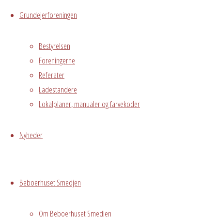
22/04/2026
Grundejerforeningen
15:00 - 22:00
Tilføj til kalender
Download ICS
Bestyrelsen
Google
Foreningerne
Kalender
Referater
iCalendar
Office
Ladestandere
365
Outlook
Lokalplaner, manualer og farvekoder
Live
Nyheder
Hvor
Beboerhuset Smedjen
Hele Smedjen
Østre
Om Beboerhuset Smedjen