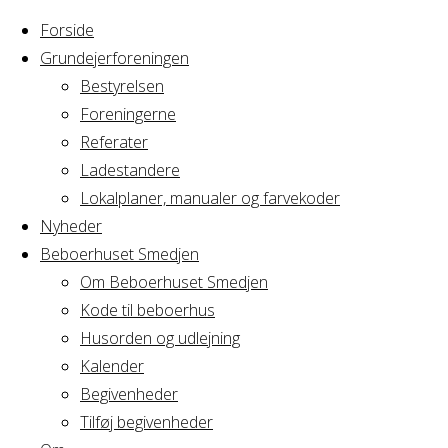
Forside
Grundejerforeningen
Bestyrelsen
Foreningerne
Home
Arrangement
Referater
GRAVL
Ladestandere
GRAVL
Generalforsamling
Lokalplaner, manualer og farvekoder
Nyheder
Beboerhuset Smedjen
Generalforsaml
Om Beboerhuset Smedjen
Kode til beboerhus
Husorden og udlejning
Kalender
Hvornår
Begivenheder
Tilføj begivenheder