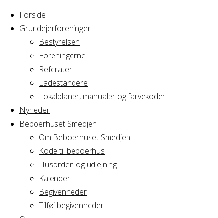
Forside
Grundejerforeningen
Bestyrelsen
Foreningerne
Home
Referater
Arrangement
GRAVL Formandsmøde
Ladestandere
Lokalplaner, manualer og farvekoder
GRAVL Formands
Nyheder
Beboerhuset Smedjen
Om Beboerhuset Smedjen
Kode til beboerhus
Hvornår
Husorden og udlejning
Kalender
Begivenheder
17/03/2022
Tilføj begivenheder
18:00 - 22:00