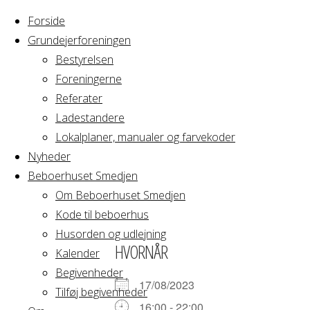
Forside
Grundejerforeningen
Bestyrelsen
Foreningerne
Home
Arrangement
Referater
GRAVL
Ladestandere
GRAVL
bestyrelsesmøde
Lokalplaner, manualer og farvekoder
Nyheder
Beboerhuset Smedjen
bestyrelsesmø
Om Beboerhuset Smedjen
Kode til beboerhus
Husorden og udlejning
HVORNÅR
Kalender
Begivenheder
17/08/2023
Tilføj begivenheder
16:00 - 22:00