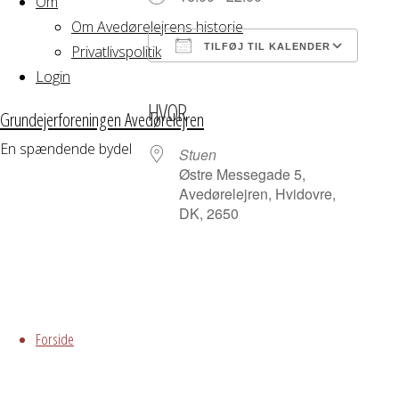
Om
Om Avedørelejrens historie
TILFØJ TIL KALENDER
Privatlivspolitik
Login
Download ICS
Google Kalender
iCalendar
Office 365
Outloo
HVOR
Grundejerforeningen Avedørelejren
En spændende bydel
Stuen
Østre Messegade 5,
Avedørelejren, Hvidovre,
DK, 2650
Grundejerforeningen
Oversigt
Skip
Avedørelejren •
to
Forside
Avedørelejren •
Registrer
content
Østre Messegade 5 •
Log ind
2650 Hvidovre •