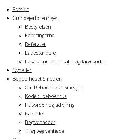
Forside
Grundejerforeningen
Bestyrelsen
Foreningerne
Home
Arrangement
Referater
GRAVL -
Ladestandere
GRAVL
Bestyrelsesmøde
Lokalplaner, manualer og farvekoder
Nyheder
Beboerhuset Smedjen
-
Om Beboerhuset Smedjen
Kode til beboerhus
Bestyrelsesmø
Husorden og udlejning
Kalender
Begivenheder
Tilføj begivenheder