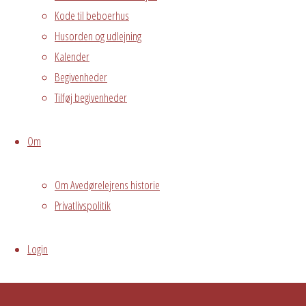
Kode til beboerhus
2650 Hvidovre •
Husorden og udlejning
grundejerforeningen@avedorelejren.dk
Kalender
Vi anvender cookies for at
Powered by
Fluida
&
WordPress.
Begivenheder
sikre at vi giver dig den bedst mulige oplevelse af vores
Tilføj begivenheder
website. Hvis du fortsætter med at bruge dette site vil vi
antage at du er indforstået med det.
Ok
Nej
Privacy policy
Om
Om Avedørelejrens historie
Privatlivspolitik
Login