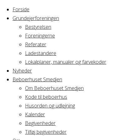
Forside
Grundejerforeningen
Bestyrelsen
Foreningerne
Referater
Ladestandere
Lokalplaner, manualer og farvekoder
Nyheder
Beboerhuset Smedjen
Om Beboerhuset Smedjen
Kode til beboerhus
Husorden og udlejning
Home
Arrangement
Kalender
GRAVL
Begivenheder
GRAVL
Bestyrelsesmøde
Tilføj begivenheder