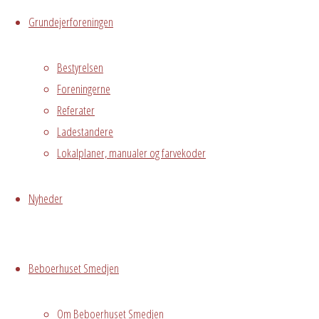
Live
Grundejerforeningen
Hvor
Bestyrelsen
Foreningerne
Referater
Ladestandere
Stuen
Lokalplaner, manualer og farvekoder
Østre
Messegade 5,
Avedørelejren,
Nyheder
Hvidovre, DK,
2650
Grundejerforeningen
Oversigt
Beboerhuset Smedjen
Avedørelejren •
Avedørelejren •
Registrer
Om Beboerhuset Smedjen
Østre Messegade 5 •
Log ind