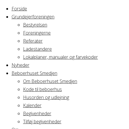
Forside
Grundejerforeningen
Bestyrelsen
Foreningerne
Home
Arrangement
Referater
GRAVL
Ladestandere
GRAVL
Bestyrelsesmøde
Lokalplaner, manualer og farvekoder
Nyheder
Beboerhuset Smedjen
Bestyrelsesmø
Om Beboerhuset Smedjen
Kode til beboerhus
Husorden og udlejning
Kalender
Hvornår
Begivenheder
Tilføj begivenheder