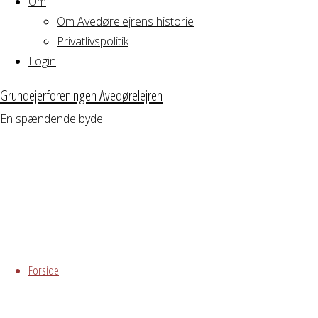
Om
Om Avedørelejrens historie
Privatlivspolitik
Login
Hvornår
Grundejerforeningen Avedørelejren
En spændende bydel
20/01/2026
16:30 - 19:00
Tilføj til kalender
Download ICS
Google Kalender
iCalendar
Offic
Hvor
Skip
to
Forside
content
Stuen