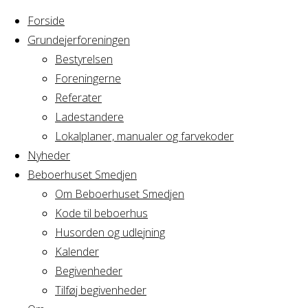
Forside
Grundejerforeningen
Bestyrelsen
Foreningerne
Referater
Ladestandere
Lokalplaner, manualer og farvekoder
Nyheder
Beboerhuset Smedjen
Om Beboerhuset Smedjen
Kode til beboerhus
Husorden og udlejning
Home
Arrangement
Cirkus Arcus Bestyrelsesmøde
Kalender
Begivenheder
Tilføj begivenheder
Cirkus Arcus Best