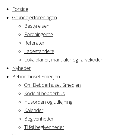
Forside
Grundejerforeningen
Bestyrelsen
Foreningerne
Home
Arrangement
Referater
GRAVL
Ladestandere
GRAVL
Bestyrelsesmøde
Lokalplaner, manualer og farvekoder
Nyheder
Beboerhuset Smedjen
Bestyrelsesmø
Om Beboerhuset Smedjen
Kode til beboerhus
Husorden og udlejning
Kalender
Hvornår
Begivenheder
Tilføj begivenheder