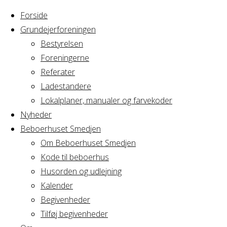
Forside
Grundejerforeningen
Bestyrelsen
Foreningerne
Home
Referater
Arrangement
GRAVL Bestyrelsesmøde
Ladestandere
Lokalplaner, manualer og farvekoder
GRAVL Bestyrelse
Nyheder
Beboerhuset Smedjen
Om Beboerhuset Smedjen
Kode til beboerhus
Hvornår
Husorden og udlejning
Kalender
Begivenheder
20/08/2025
Tilføj begivenheder
19:00 - 22:00