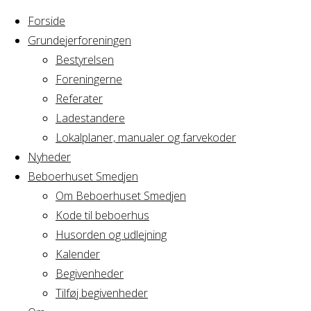
Forside
Grundejerforeningen
Bestyrelsen
Foreningerne
Home
Arrangement
Referater
GRAVL
Ladestandere
GRAVL
bestyrelsesmøde
Lokalplaner, manualer og farvekoder
Nyheder
Beboerhuset Smedjen
bestyrelsesmø
Om Beboerhuset Smedjen
Kode til beboerhus
Husorden og udlejning
Kalender
Hvornår
Begivenheder
Tilføj begivenheder