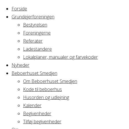
Forside
Grundejerforeningen
Bestyrelsen
Foreningerne
Home
Arrangement
Referater
GRAVL
Ladestandere
GRAVL
bestyrelsesmøde
Lokalplaner, manualer og farvekoder
Nyheder
Beboerhuset Smedjen
bestyrelsesmø
Om Beboerhuset Smedjen
Kode til beboerhus
Husorden og udlejning
Kalender
Hvornår
Begivenheder
Tilføj begivenheder