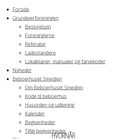
Forside
Grundejerforeningen
Bestyrelsen
Foreningerne
Home
Arrangement
Referater
GRAVL
Ladestandere
GRAVL
Bestyrelse
Lokalplaner, manualer og farvekoder
Arbejdsmøde
Nyheder
Beboerhuset Smedjen
Bestyrelse
Om Beboerhuset Smedjen
Kode til beboerhus
Arbejdsmøde
Husorden og udlejning
Kalender
Begivenheder
Tilføj begivenheder
HVORNÅR