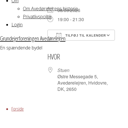
Om
Om Avedørelejrens historie
08/09/2026
Privatlivspolitik
19:00 - 21:30
Login
TILFØJ TIL KALENDER
Grundejerforeningen Avedørelejren
Download ICS
Google Kalender
iCalendar
Office 365
Outloo
En spændende bydel
HVOR
Stuen
Østre Messegade 5,
Avedørelejren, Hvidovre,
DK, 2650
Skip
to
Forside
Grundejerforeningen
content
Oversigt
Avedørelejren •