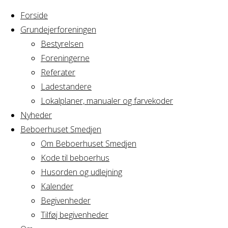
Forside
Grundejerforeningen
Bestyrelsen
Foreningerne
Home
Arrangement
Referater
Gravl
Ladestandere
Gravl
Arbejdsgruppemøde
Lokalplaner, manualer og farvekoder
Nyheder
Beboerhuset Smedjen
Arbejdsgruppe
Om Beboerhuset Smedjen
Kode til beboerhus
Husorden og udlejning
Kalender
Hvornår
Begivenheder
Tilføj begivenheder