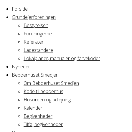
Forside
Grundejerforeningen
Bestyrelsen
Foreningerne
Home
Arrangement
Referater
Generalforsamling
Ladestandere
Generalforsaml
Messegården
Lokalplaner, manualer og farvekoder
Nyheder
Beboerhuset Smedjen
Messegården
Om Beboerhuset Smedjen
Kode til beboerhus
Husorden og udlejning
Kalender
Hvornår
Begivenheder
Tilføj begivenheder