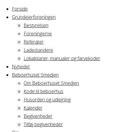
Forside
Grundejerforeningen
Bestyrelsen
Foreningerne
Home
Referater
Arrangement
Generalforsamling i EF Messegår
Ladestandere
Lokalplaner, manualer og farvekoder
Generalforsamling
Nyheder
Beboerhuset Smedjen
Om Beboerhuset Smedjen
Kode til beboerhus
Hvornår
Husorden og udlejning
Kalender
Begivenheder
20/03/2018
Tilføj begivenheder
19:30 - 22:00