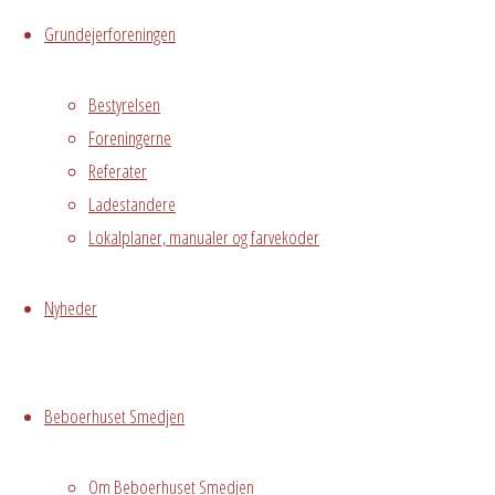
Indkaldelse til generalforsamling i Mess
Grundejerforeningen
Til alle beboer i Messegården
Bestyrelsen
Kære alle.
Foreningerne
Hermed indkaldelse til vores generalforsa
Referater
beboerhus i mødelokale
Pejsestuen
.
Ladestandere
Lokalplaner, manualer og farvekoder
Forslag der ønskes behandles på generalforsa
Kvartergade 6a) i hænde senest mandag d. 27. f
Nyheder
Senest 8 dage før generalforsamlingen (13. ma
budget for 2018.
Alle forslag bør være skriftlige og, om muligt, b
Beboerhuset Smedjen
ved forslaget.
Gerne med en overskuelig skitse.
Bemærk, at forslag der ikke er optaget på dagso
Om Beboerhuset Smedjen