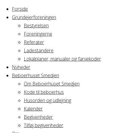
Forside
Grundejerforeningen
Bestyrelsen
Foreningerne
Referater
Ladestandere
Lokalplaner, manualer og farvekoder
Nyheder
Beboerhuset Smedjen
Om Beboerhuset Smedjen
Kode til beboerhus
Husorden og udlejning
Home
Arrangement
Kalender
Generalforsamling
Begivenheder
Generalforsaml
- Artillerigården
Tilføj begivenheder