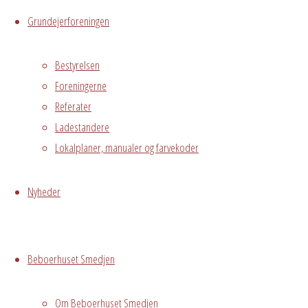
Kalender
Grundejerforeningen
iCalendar
Office
365
Outlook
Live
Bestyrelsen
Foreningerne
Referater
Hvor
Ladestandere
Lokalplaner, manualer og farvekoder
Stuen
Nyheder
Østre
Messegade 5,
Avedørelejren,
Hvidovre, DK,
Beboerhuset Smedjen
2650
Om Beboerhuset Smedjen