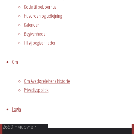
Kode til beboerhus
Begivenhedstype
Husorden og udlejning
Kalender
Begivenheder
Privat
Tilføj begivenheder
arrangement
På vegne af
Om
Alma/Artillerigården
/Rolf
Om Avedørelejrens historie
Privatlivspolitik
Grundejerforeningen
Oversigt
Avedørelejren •
Login
Avedørelejren •
Registrer
Østre Messegade 5 •
Log ind
2650 Hvidovre •