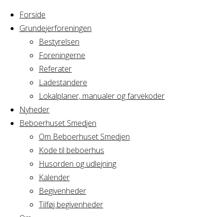
Forside
Grundejerforeningen
Bestyrelsen
Foreningerne
Home
Referater
Arrangement
Generalforsamling A/B Artillierima
Ladestandere
Lokalplaner, manualer og farvekoder
Generalforsamling 
Nyheder
Beboerhuset Smedjen
Om Beboerhuset Smedjen
Kode til beboerhus
Hvornår
Husorden og udlejning
Kalender
Begivenheder
27/04/2022
Tilføj begivenheder
17:30 - 20:00