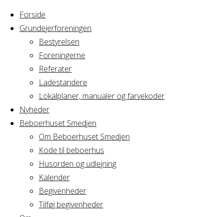
Forside
Grundejerforeningen
Bestyrelsen
Foreningerne
Home
Arrangement
Referater
Generalforsamling
Ladestandere
Generalforsaml
Lokalplaner, manualer og farvekoder
Nyheder
Beboerhuset Smedjen
Om Beboerhuset Smedjen
Hvornår
Kode til beboerhus
Husorden og udlejning
Kalender
Begivenheder
20/05/2020
Tilføj begivenheder
17:00 - 18:30