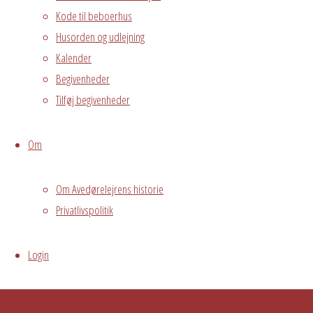
Kode til beboerhus
de 10 der må
Husorden og udlejning
mødes.
Kalender
Grundejerforeningen
Oversigt
Begivenheder
Avedørelejren •
Tilføj begivenheder
Avedørelejren •
Registrer
Østre Messegade 5 •
Log ind
Om
2650 Hvidovre •
grundejerforeningen@avedorelejren.dk
Om Avedørelejrens historie
Powered by
Fluida
&
WordPress.
Privatlivspolitik
Login