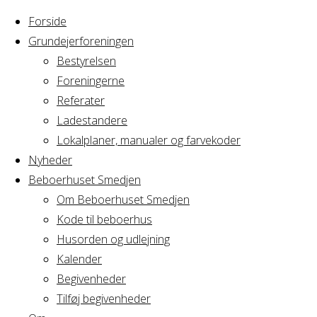
Forside
Grundejerforeningen
Bestyrelsen
Foreningerne
Home
Arrangement
Referater
Frokost
Ladestandere
Frokost
Lokalplaner, manualer og farvekoder
Nyheder
Beboerhuset Smedjen
Om Beboerhuset Smedjen
Hvornår
Kode til beboerhus
Husorden og udlejning
Kalender
Begivenheder
28/03/2024
Tilføj begivenheder
10:00 - 13:00