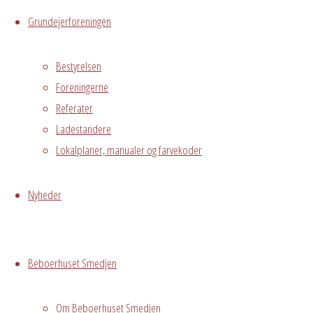
Hvidovre, DK,
Grundejerforeningen
2650
Bestyrelsen
Begivenhedstype
Foreningerne
Referater
Ladestandere
Privat
Lokalplaner, manualer og farvekoder
arrangement
Grundejerforeningen
Nyheder
Oversigt
Avedørelejren •
Avedørelejren •
Registrer
Østre Messegade 5 •
Log ind
Beboerhuset Smedjen
2650 Hvidovre •
grundejerforeningen@avedorelejren.dk
Om Beboerhuset Smedjen