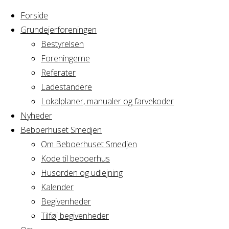
Forside
Grundejerforeningen
Bestyrelsen
Foreningerne
Home
Arrangement
Referater
Formandsmøde
Ladestandere
Formandsmød
v GRAVL
Lokalplaner, manualer og farvekoder
Nyheder
Beboerhuset Smedjen
v
Om Beboerhuset Smedjen
Kode til beboerhus
GRAVL
Husorden og udlejning
Kalender
Begivenheder
Tilføj begivenheder