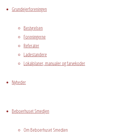
Grundejerforeningen
1. sal
Østre
Bestyrelsen
Messegade 5,
Foreningerne
Hvidovre, 2650
Grundejerforeningen
Referater
Oversigt
Avedørelejren •
Ladestandere
Avedørelejren •
Registrer
Lokalplaner, manualer og farvekoder
Østre Messegade 5 •
Log ind
2650 Hvidovre •
Nyheder
grundejerforeningen@avedorelejren.dk
Vi anvender cookies for at
Powered by
Fluida
&
WordPress.
Beboerhuset Smedjen
sikre at vi giver dig den bedst mulige oplevelse af vores
website. Hvis du fortsætter med at bruge dette site vil vi
antage at du er indforstået med det.
Om Beboerhuset Smedjen
Ok
Nej
Privacy policy