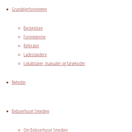
Grundejerforeningen
Begivenhedstype
Bestyrelsen
Foreningerne
Privat
Referater
arrangement
Ladestandere
Lokalplaner, manualer og farvekoder
På vegne af Lis
Lyhne,
Artillerigården
Nyheder
Grundejerforeningen
Oversigt
Avedørelejren •
Beboerhuset Smedjen
Avedørelejren •
Registrer
Østre Messegade 5 •
Log ind
2650 Hvidovre •
Om Beboerhuset Smedjen