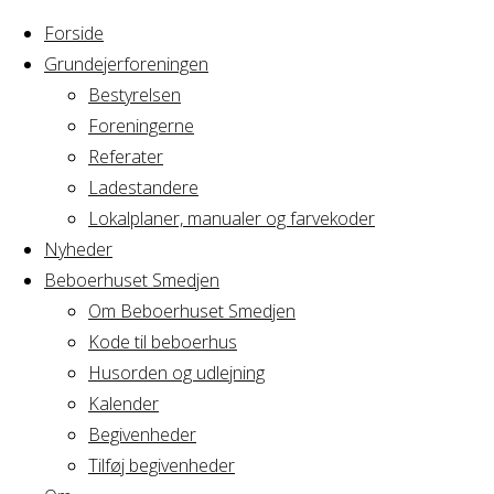
Forside
Grundejerforeningen
Bestyrelsen
Foreningerne
Home
Arrangement
Referater
Fødselsdagsfest
Ladestandere
Fødselsdagsfes
Lokalplaner, manualer og farvekoder
Nyheder
Beboerhuset Smedjen
Om Beboerhuset Smedjen
Hvornår
Kode til beboerhus
Husorden og udlejning
Kalender
Begivenheder
03/11/2018
Tilføj begivenheder
12:00 - 20:00