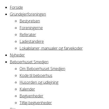
Forside
Grundejerforeningen
Bestyrelsen
Foreningerne
Home
Arrangement
Referater
Fødselsdagsfest
Ladestandere
Fødselsdagsfes
Lokalplaner, manualer og farvekoder
Nyheder
Beboerhuset Smedjen
Om Beboerhuset Smedjen
Hvornår
Kode til beboerhus
Husorden og udlejning
Kalender
Begivenheder
03/09/2022 -
Tilføj begivenheder
04/09/2022