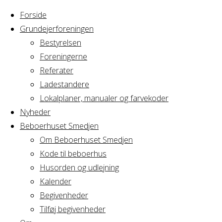
Forside
Grundejerforeningen
Bestyrelsen
Foreningerne
Home
Referater
Arrangement
Aflyst Fødselsdagsfest flyttet til 1/
Ladestandere
Lokalplaner, manualer og farvekoder
Aflyst Fødselsdagsfe
Nyheder
Beboerhuset Smedjen
Om Beboerhuset Smedjen
Kode til beboerhus
Hvornår
Husorden og udlejning
Kalender
Begivenheder
04/06/2022 - 05/06/2022
Tilføj begivenheder
Hele dagen