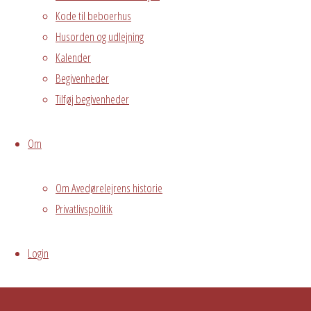
Grundejerforeningen
Kode til beboerhus
Oversigt
Avedørelejren •
Husorden og udlejning
Avedørelejren •
Registrer
Kalender
Østre Messegade 5 •
Log ind
Begivenheder
2650 Hvidovre •
Tilføj begivenheder
grundejerforeningen@avedorelejren.dk
Om
Powered by
Fluida
&
WordPress.
Om Avedørelejrens historie
Privatlivspolitik
Login