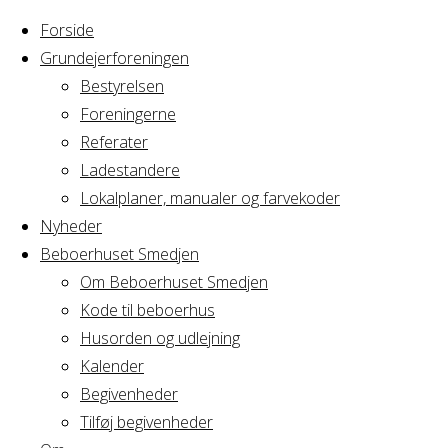
Forside
Grundejerforeningen
Bestyrelsen
Foreningerne
Referater
Ladestandere
Lokalplaner, manualer og farvekoder
Nyheder
Beboerhuset Smedjen
Om Beboerhuset Smedjen
Kode til beboerhus
Husorden og udlejning
Home
Arrangement
Kalender
Fødselsdagen
Begivenheder
Fødselsdagen
24/1
Tilføj begivenheder