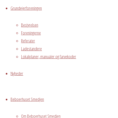
365
Outlook
Grundejerforeningen
Live
Bestyrelsen
Hvor
Foreningerne
Referater
Ladestandere
Lokalplaner, manualer og farvekoder
Hele Smedjen
Østre
Messegade 5,
Nyheder
Hvidovre
Fødselsdag i
Smedjen 24/1
Beboerhuset Smedjen
Om Beboerhuset Smedjen