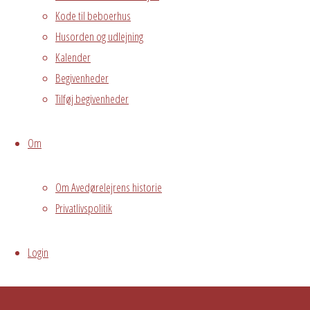
Oversigt
Kode til beboerhus
Avedørelejren •
Avedørelejren •
Husorden og udlejning
Registrer
Østre Messegade 5 •
Log ind
Kalender
2650 Hvidovre •
Begivenheder
Tilføj begivenheder
grundejerforeningen@avedorelejren.dk
Vi anvender cookies for at
Powered by
Fluida
&
WordPress.
Om
sikre at vi giver dig den bedst mulige oplevelse af vores
website. Hvis du fortsætter med at bruge dette site vil vi
Om Avedørelejrens historie
antage at du er indforstået med det.
Ok
Nej
Privacy policy
Privatlivspolitik
Login