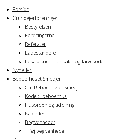
Forside
Grundejerforeningen
Bestyrelsen
Foreningerne
Referater
Ladestandere
Lokalplaner, manualer og farvekoder
Nyheder
Beboerhuset Smedjen
Om Beboerhuset Smedjen
Kode til beboerhus
Husorden og udlejning
Home
Arrangement
Kalender
fødselsdag
Begivenheder
fødselsdag
Tilføj begivenheder