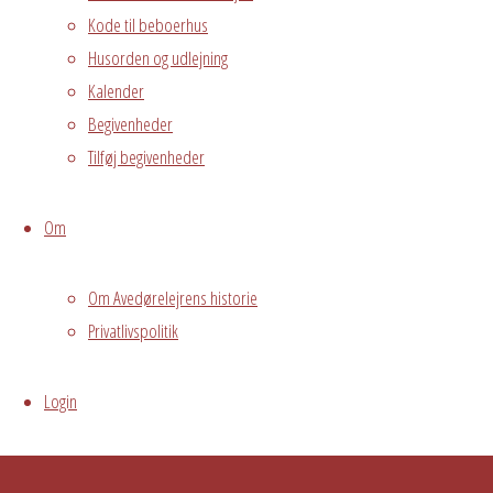
Oversigt
Kode til beboerhus
Avedørelejren •
Avedørelejren •
Husorden og udlejning
Registrer
Østre Messegade 5 •
Log ind
Kalender
2650 Hvidovre •
Begivenheder
Tilføj begivenheder
grundejerforeningen@avedorelejren.dk
Vi anvender cookies for at
Powered by
Fluida
&
WordPress.
Om
sikre at vi giver dig den bedst mulige oplevelse af vores
website. Hvis du fortsætter med at bruge dette site vil vi
Om Avedørelejrens historie
antage at du er indforstået med det.
Ok
Nej
Privacy policy
Privatlivspolitik
Login