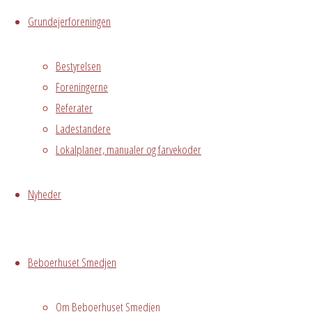
Hvor
Grundejerforeningen
Bestyrelsen
Hele Smedjen
Foreningerne
Østre
Referater
Messegade 5,
Ladestandere
Hvidovre
Lokalplaner, manualer og farvekoder
Begivenhedstype
Nyheder
Privat
Beboerhuset Smedjen
arrangement
Om Beboerhuset Smedjen
Grundejerforeningen