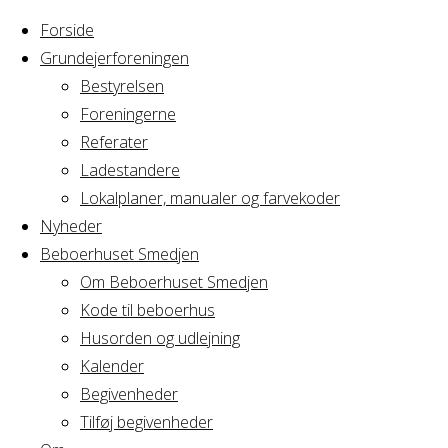
Forside
Grundejerforeningen
Bestyrelsen
Foreningerne
Referater
Ladestandere
Lokalplaner, manualer og farvekoder
Nyheder
Beboerhuset Smedjen
Om Beboerhuset Smedjen
Kode til beboerhus
Husorden og udlejning
Home
Arrangement
Kalender
Fødselsdag
Begivenheder
Fødselsdag
Tilføj begivenheder