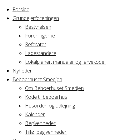
Forside
Grundejerforeningen
Bestyrelsen
Foreningerne
Referater
Ladestandere
Lokalplaner, manualer og farvekoder
Nyheder
Beboerhuset Smedjen
Om Beboerhuset Smedjen
Kode til beboerhus
Husorden og udlejning
Home
Arrangement
Fødselsdag
Kalender
Begivenheder
Tilføj begivenheder
Fødselsdag