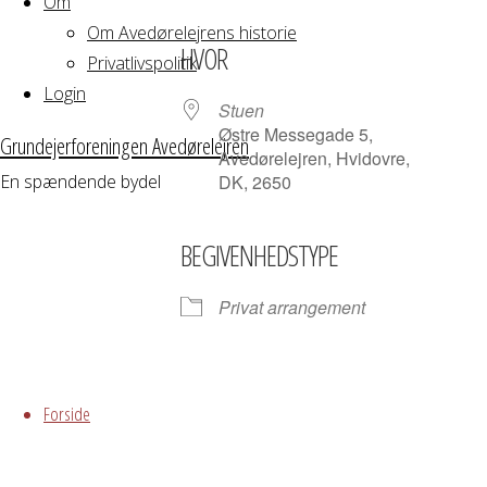
Om
Download ICS
Google Kalender
iCalendar
Office 365
Outloo
Om Avedørelejrens historie
HVOR
Privatlivspolitik
Login
Stuen
Østre Messegade 5,
Grundejerforeningen Avedørelejren
Avedørelejren, Hvidovre,
En spændende bydel
DK, 2650
BEGIVENHEDSTYPE
Privat arrangement
Skip
Grundejerforeningen
to
Forside
Oversigt
Avedørelejren •
content
Avedørelejren •
Registrer