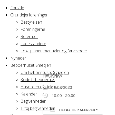
Forside
Grundejerforeningen
Bestyrelsen
Foreningerne
Home
Arrangement
Referater
Fødselsdag
Ladestandere
Fødselsdag
Lokalplaner, manualer og farvekoder
Nyheder
Beboerhuset Smedjen
Om Beboerhuset Smedjen
HVORNÅR
Kode til beboerhus
Husorden og udlejning
12/08/2023
Kalender
10:00 - 20:00
Begivenheder
Tilføj begivenheder
TILFØJ TIL KALENDER