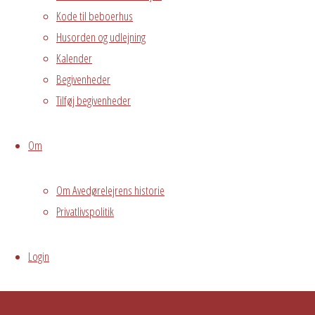
arrangement
Kode til beboerhus
Grundejerforeningen
Husorden og udlejning
Oversigt
Avedørelejren •
Kalender
Avedørelejren •
Registrer
Begivenheder
Østre Messegade 5 •
Log ind
Tilføj begivenheder
2650 Hvidovre •
Om
grundejerforeningen@avedorelejren.dk
Powered by
Fluida
&
WordPress.
Om Avedørelejrens historie
Privatlivspolitik
Login