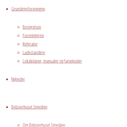
Hvor
Grundejerforeningen
Bestyrelsen
Stuen
Foreningerne
Østre
Referater
Messegade 5,
Ladestandere
Avedørelejren,
Lokalplaner, manualer og farvekoder
Hvidovre, DK,
2650
Nyheder
Begivenhedstype
Beboerhuset Smedjen
Privat
Om Beboerhuset Smedjen