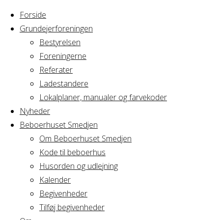
Forside
Grundejerforeningen
Bestyrelsen
Foreningerne
Referater
Ladestandere
Lokalplaner, manualer og farvekoder
Nyheder
Beboerhuset Smedjen
Om Beboerhuset Smedjen
Kode til beboerhus
Husorden og udlejning
Home
Arrangement
Kalender
Fødselsdag
Begivenheder
Fødselsdag
Tilføj begivenheder